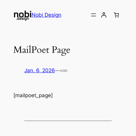
Zum
Inhalt
Nobi Design
springen
MailPoet Page
Jan. 6, 2026
—
von
[mailpoet_page]